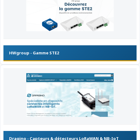
HWgroup - Gamme STE2
Dragino - Capteurs & détecteurs LoRaWAN & NB-IoT