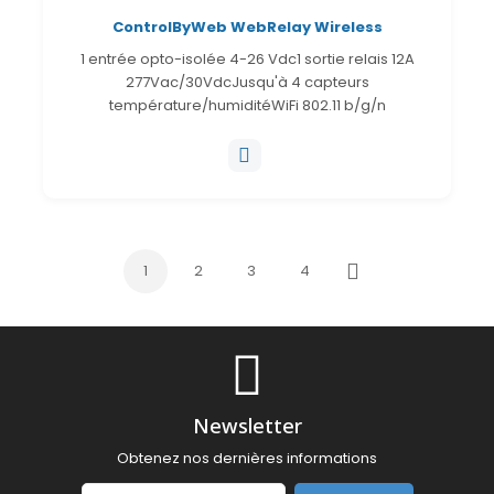
ControlByWeb WebRelay Wireless
1 entrée opto-isolée 4-26 Vdc1 sortie relais 12A
277Vac/30VdcJusqu'à 4 capteurs
température/humiditéWiFi 802.11 b/g/n
1
2
3
4
Suivant
Newsletter
Obtenez nos dernières informations