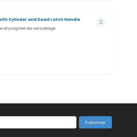
with Cylinder and Dead Latch Handle
e et poignée de verouillage
S’abonner