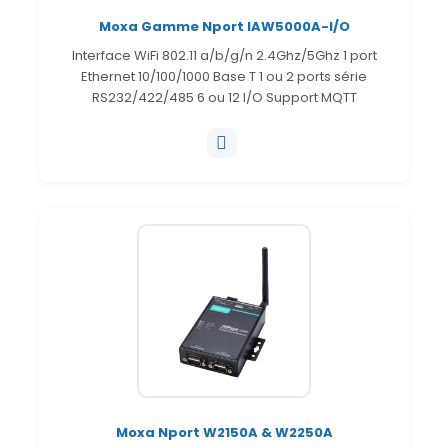
Moxa Gamme Nport IAW5000A-I/O
Interface WiFi 802.11 a/b/g/n 2.4Ghz/5Ghz 1 port
Ethernet 10/100/1000 Base T 1 ou 2 ports série
RS232/422/485 6 ou 12 I/O Support MQTT
Moxa Nport W2150A & W2250A