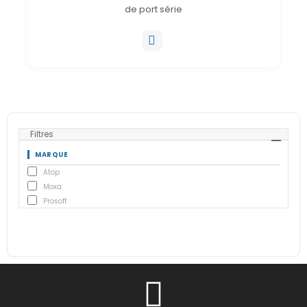
de port série
Filtres
MARQUE
Atop
Moxa
Prosoft