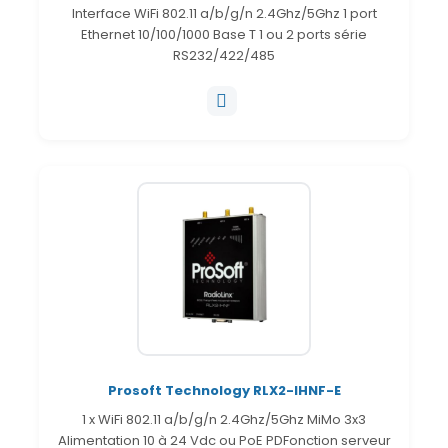
Interface WiFi 802.11 a/b/g/n 2.4Ghz/5Ghz 1 port
Ethernet 10/100/1000 Base T 1 ou 2 ports série
RS232/422/485
Prosoft Technology RLX2-IHNF-E
1 x WiFi 802.11 a/b/g/n 2.4Ghz/5Ghz MiMo 3x3
Alimentation 10 à 24 Vdc ou PoE PDFonction serveur