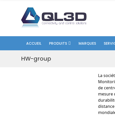
ACCUEIL
PRODUITS
MARQUES
SERVI
HW-group
La socié
Monitori
de centr
mesure d
durabili
distance 
mondiale