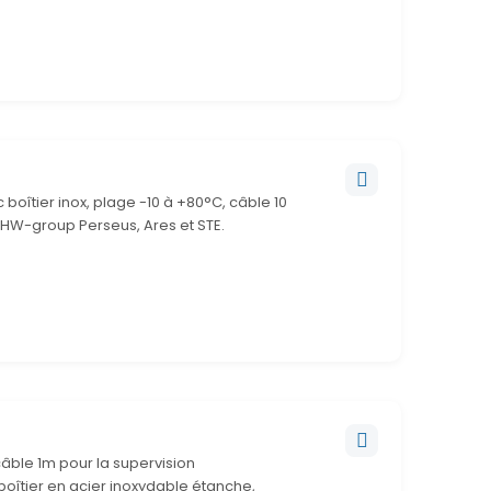
oîtier inox, plage -10 à +80°C, câble 10
s HW-group Perseus, Ares et STE.
âble 1m pour la supervision
oîtier en acier inoxydable étanche,