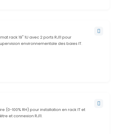
at rack 19" 1U avec 2 ports RJ11 pour
supervision environnementale des baies IT.
e (0-100% RH) pour installation en rack IT et
tre et connexion RJ11.