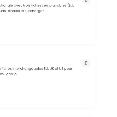
ationale avec trois fiches remplaçables (EU,
urts-circuits et surcharges.
 fiches interchangeables EU, UK et US pour
 HW-group.