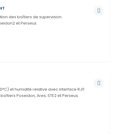
INT
tion des boîtiers de supervision
eidon2 et Perseus.
C) et humidité relative avec interface RJ11
boîtiers Poseidon, Ares, STE2 et Perseus.