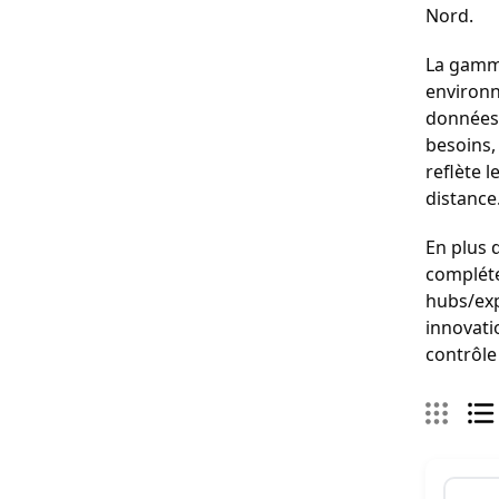
Nord.
La gamme
environn
données v
besoins, 
reflète 
distance
En plus 
compléte
hubs/exp
innovati
contrôle 