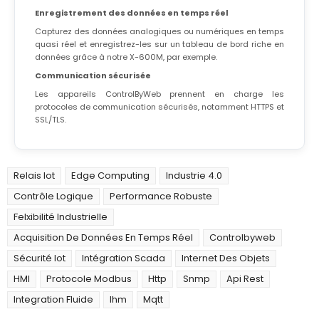
Enregistrement des données en temps réel
Capturez des données analogiques ou numériques en temps
quasi réel et enregistrez-les sur un tableau de bord riche en
données grâce à notre X-600M, par exemple.
Communication sécurisée
Les appareils ControlByWeb prennent en charge les
protocoles de communication sécurisés, notamment HTTPS et
SSL/TLS.
Relais Iot
Edge Computing
Industrie 4.0
Contrôle Logique
Performance Robuste
Felxibilité Industrielle
Acquisition De Données En Temps Réel
Controlbyweb
Sécurité Iot
Intégration Scada
Internet Des Objets
HMI
Protocole Modbus
Http
Snmp
Api Rest
Integration Fluide
Ihm
Mqtt