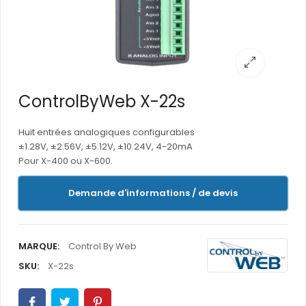
ControlByWeb X-22s
Huit entrées analogiques configurables
±1.28V, ±2.56V, ±5.12V, ±10.24V, 4-20mA
Pour X-400 ou X-600.
Demande d'informations / de devis
MARQUE:
Control By Web
SKU:
X-22s