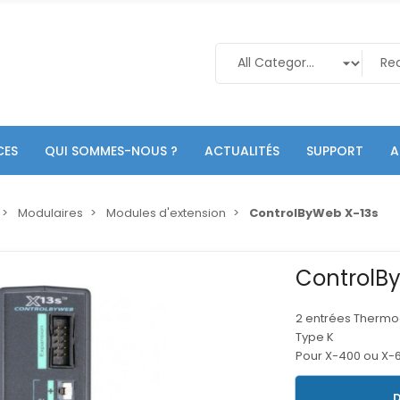
CES
QUI SOMMES-NOUS ?
ACTUALITÉS
SUPPORT
A
Modulaires
Modules d'extension
ControlByWeb X-13s
ControlB
2 entrées Therm
Type K
Pour X-400 ou X-
D