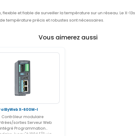
flexible et fiable de surveiller la température sur un réseau. Le X-13s p
 de température précis et robustes sont nécessaires.
Vous aimerez aussi
rolByWeb X-600M-I
Contrôleur modulaire
rées/sorties Serveur Web
intégré Programmation
calendaire Jusqu'à 1024 E/S via...