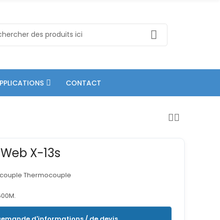
PPLICATIONS
CONTACT
yWeb X-13s
ocouple Thermocouple
600M.
emande d'informations / de devis