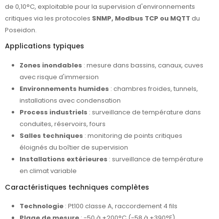
de 0,10°C, exploitable pour la supervision d'environnements
critiques via les protocoles
SNMP, Modbus TCP ou MQTT
du
Poseidon.
Applications typiques
Zones inondables
: mesure dans bassins, canaux, cuves
avec risque d'immersion
Environnements humides
: chambres froides, tunnels,
installations avec condensation
Process industriels
: surveillance de température dans
conduites, réservoirs, fours
Salles techniques
: monitoring de points critiques
éloignés du boîtier de supervision
Installations extérieures
: surveillance de température
en climat variable
Caractéristiques techniques complètes
Technologie
: Pt100 classe A, raccordement 4 fils
Plage de mesure
: -50 à +200°C (-58 à +390°F)