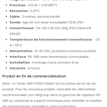
Précision
: ±(0.25 + 0.002|t|)°C
Résolution
: 0,10°C
Câble
: 2 mètres, silicone blindé
Sonde
: tige 50 mm acier inoxydable 17240, IP67
Convertisseur
: 114 x 65 x 35 mm, 181g, IP53 (selon EN
60529)
Température de fonctionnement convertisseur
: -30
à +70°C
Alimentation
: 10-35 VDC, protection inversion polarité
Interface
: RS-485 avec terminaison commutable
Installation
: montage mural, borniers à vis
Garantie
: 24 mois
Produit en fin de commercialisation
Note : Le Temp-485-Pt100 Cable3 est en phase de fin de vie
produit. Pour les nouveaux projets, consultez les alternatives
recommandées par HWgroup dans la gamme de capteurs RS-
485 ou contactez le support technique pour identifier la solution
de remplacement adaptée à votre application.