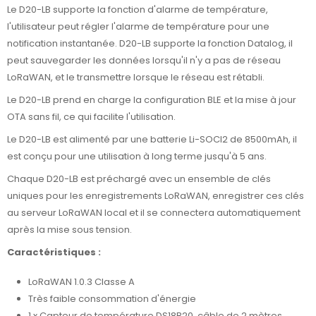
Le D20-LB supporte la fonction d'alarme de température,
l'utilisateur peut régler l'alarme de température pour une
notification instantanée. D20-LB supporte la fonction Datalog, il
peut sauvegarder les données lorsqu'il n'y a pas de réseau
LoRaWAN, et le transmettre lorsque le réseau est rétabli.
Le D20-LB prend en charge la configuration BLE et la mise à jour
OTA sans fil, ce qui facilite l'utilisation.
Le D20-LB est alimenté par une batterie Li-SOCI2 de 8500mAh, il
est conçu pour une utilisation à long terme jusqu'à 5 ans.
Chaque D20-LB est préchargé avec un ensemble de clés
uniques pour les enregistrements LoRaWAN, enregistrer ces clés
au serveur LoRaWAN local et il se connectera automatiquement
après la mise sous tension.
Caractéristiques :
LoRaWAN 1.0.3 Classe A
Très faible consommation d'énergie
1 x Capteur de température DS18B20, câble de 2 mètres