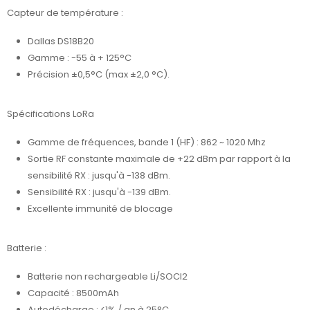
Capteur de température :
Dallas DS18B20
Gamme : -55 à + 125°C
Précision ±0,5°C (max ±2,0 °C).
Spécifications LoRa
Gamme de fréquences, bande 1 (HF) : 862 ~ 1020 Mhz
Sortie RF constante maximale de +22 dBm par rapport à la
sensibilité RX : jusqu'à -138 dBm.
Sensibilité RX : jusqu'à -139 dBm.
Excellente immunité de blocage
Batterie :
Batterie non rechargeable Li/SOCI2
Capacité : 8500mAh
Autodécharge : <1% / an à 25°C