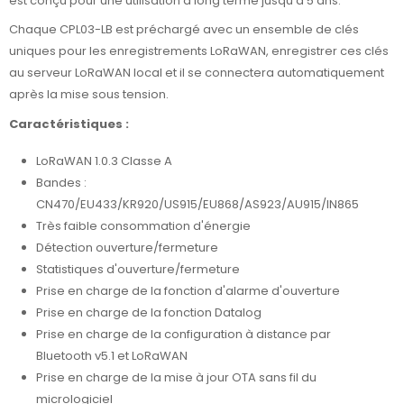
est conçu pour une utilisation à long terme jusqu'à 5 ans.
Chaque CPL03-LB est préchargé avec un ensemble de clés
uniques pour les enregistrements LoRaWAN, enregistrer ces clés
au serveur LoRaWAN local et il se connectera automatiquement
après la mise sous tension.
Caractéristiques :
LoRaWAN 1.0.3 Classe A
Bandes :
CN470/EU433/KR920/US915/EU868/AS923/AU915/IN865
Très faible consommation d'énergie
Détection ouverture/fermeture
Statistiques d'ouverture/fermeture
Prise en charge de la fonction d'alarme d'ouverture
Prise en charge de la fonction Datalog
Prise en charge de la configuration à distance par
Bluetooth v5.1 et LoRaWAN
Prise en charge de la mise à jour OTA sans fil du
micrologiciel