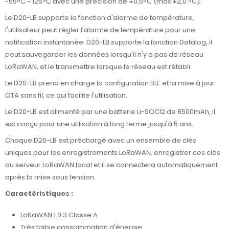
-55°C ~ 125°C avec une précision de ±0,5°C (max ±2,0 °C).
Le D20-LB supporte la fonction d'alarme de température,
l'utilisateur peut régler l'alarme de température pour une
notification instantanée. D20-LB supporte la fonction Datalog, il
peut sauvegarder les données lorsqu'il n'y a pas de réseau
LoRaWAN, et le transmettre lorsque le réseau est rétabli.
Le D20-LB prend en charge la configuration BLE et la mise à jour
OTA sans fil, ce qui facilite l'utilisation.
Le D20-LB est alimenté par une batterie Li-SOCI2 de 8500mAh, il
est conçu pour une utilisation à long terme jusqu'à 5 ans.
Chaque D20-LB est préchargé avec un ensemble de clés
uniques pour les enregistrements LoRaWAN, enregistrer ces clés
au serveur LoRaWAN local et il se connectera automatiquement
après la mise sous tension.
Caractéristiques :
LoRaWAN 1.0.3 Classe A
Très faible consommation d'énergie