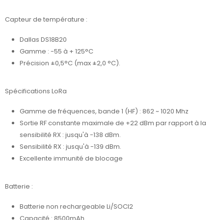
Capteur de température :
Dallas DS18B20
Gamme : -55 à + 125°C
Précision ±0,5°C (max ±2,0 °C).
Spécifications LoRa
Gamme de fréquences, bande 1 (HF) : 862 ~ 1020 Mhz
Sortie RF constante maximale de +22 dBm par rapport à la
sensibilité RX : jusqu'à -138 dBm.
Sensibilité RX : jusqu'à -139 dBm.
Excellente immunité de blocage
Batterie :
Batterie non rechargeable Li/SOCI2
Capacité : 8500mAh