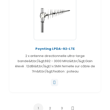
Poynting LPDA-92-LTE
2 x antenne directionnelle ultra-large
bande&lt;br/&gt;692 - 3000 MHz&lt;br/&gt;Gain
élevé : 12dBi&lt;br/&gt;1 x SMA femelle sur câble de
7m&lt;br/&gt;Fixation : poteau
1
2
3