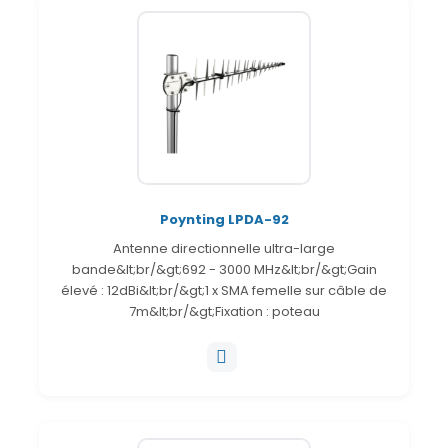
Poynting LPDA-92
Antenne directionnelle ultra-large
bande&lt;br/&gt;692 - 3000 MHz&lt;br/&gt;Gain
élevé : 12dBi&lt;br/&gt;1 x SMA femelle sur câble de
7m&lt;br/&gt;Fixation : poteau