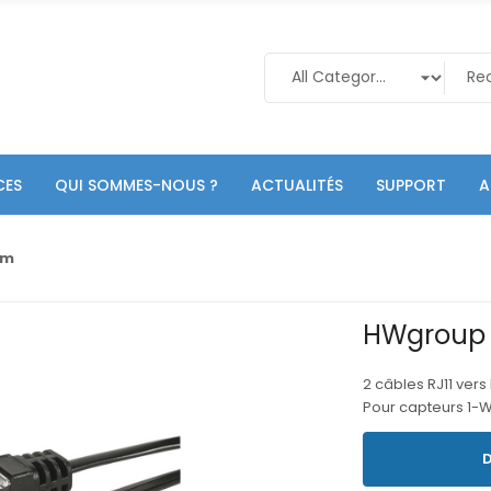
CES
QUI SOMMES-NOUS ?
ACTUALITÉS
SUPPORT
A
2m
HWgroup 
2 câbles RJ11 vers
Pour capteurs 1-W
D