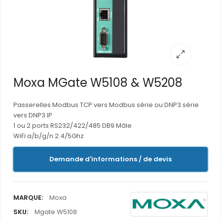
Moxa MGate W5108 & W5208
Passerelles Modbus TCP vers Modbus série ou DNP3 série
vers DNP3 IP
1 ou 2 ports RS232/422/485 DB9 Mâle
WiFi a/b/g/n 2.4/5Ghz
Demande d'informations / de devis
MARQUE:
Moxa
SKU:
Mgate W5108