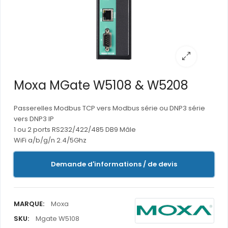
Moxa MGate W5108 & W5208
Passerelles Modbus TCP vers Modbus série ou DNP3 série
vers DNP3 IP
1 ou 2 ports RS232/422/485 DB9 Mâle
WiFi a/b/g/n 2.4/5Ghz
Demande d'informations / de devis
MARQUE:
Moxa
SKU:
Mgate W5108