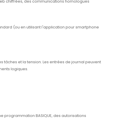
 Web chiffrées, des communications homologues
tandard (ou en utilisant l'application pour smartphone
 les tâches et la tension. Les entrées de journal peuvent
ments logiques.
, une programmation BASIQUE, des autorisations