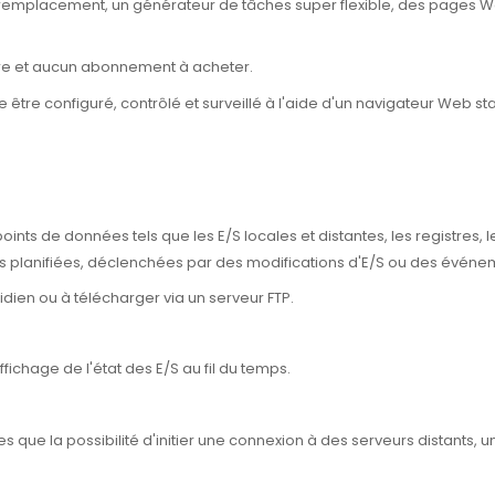
e remplacement, un générateur de tâches super flexible, des pages
re et aucun abonnement à acheter.
 être configuré, contrôlé et surveillé à l'aide d'un navigateur Web s
 points de données tels que les E/S locales et distantes, les registres,
res planifiées, déclenchées par des modifications d'E/S ou des événe
tidien ou à télécharger via un serveur FTP.
fichage de l'état des E/S au fil du temps.
s que la possibilité d'initier une connexion à des serveurs distants