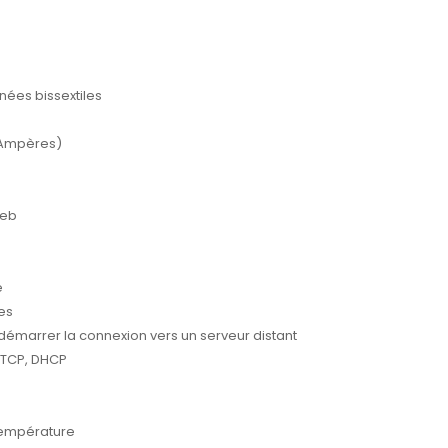
nées bissextiles
 Ampères)
Web
e
es
 démarrer la connexion vers un serveur distant
/TCP, DHCP
 température