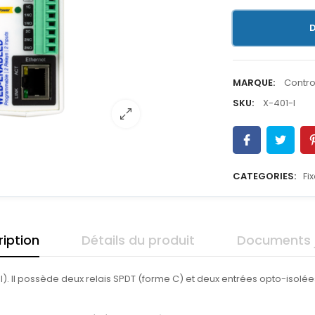
D
MARQUE:
Contro
SKU:
X-401-I
CATEGORIES:
Fi
iption
Détails du produit
Documents j
 Il possède deux relais SPDT (forme C) et deux entrées opto-isolées