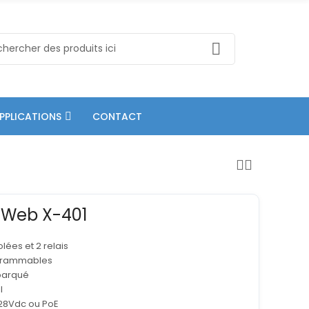
PPLICATIONS
CONTACT
yWeb X-401
lées et 2 relais
grammables
barqué
l
-28Vdc ou PoE