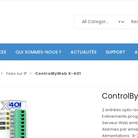
CES
QUI SOMMES-NOUS ?
ACTUALITÉS
SUPPORT
A
Fixes sur IP
ControlByWeb X-401
ControlB
2 entrées opto-iso
Evénements pro
Serveur Web em
Alarmes par emai
Alimentations : 9