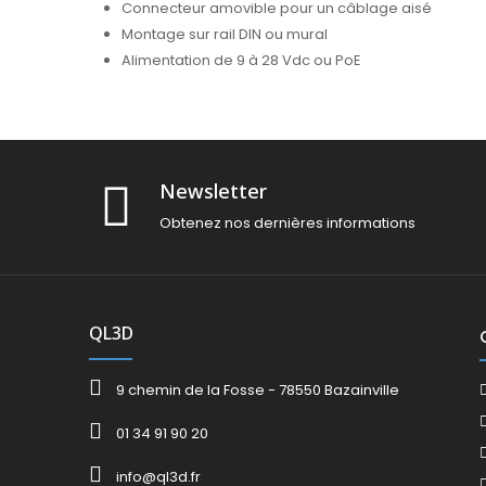
Connecteur amovible pour un câblage aisé
Montage sur rail DIN ou mural
Alimentation de 9 à 28 Vdc ou PoE
Newsletter
Obtenez nos dernières informations
QL3D
9 chemin de la Fosse - 78550 Bazainville
01 34 91 90 20
info@ql3d.fr