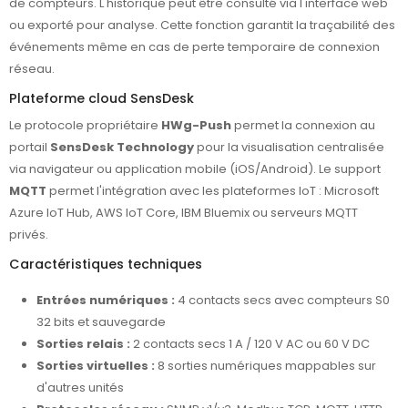
de compteurs. L'historique peut être consulté via l'interface web
ou exporté pour analyse. Cette fonction garantit la traçabilité des
événements même en cas de perte temporaire de connexion
réseau.
Plateforme cloud SensDesk
Le protocole propriétaire
HWg-Push
permet la connexion au
portail
SensDesk Technology
pour la visualisation centralisée
via navigateur ou application mobile (iOS/Android). Le support
MQTT
permet l'intégration avec les plateformes IoT : Microsoft
Azure IoT Hub, AWS IoT Core, IBM Bluemix ou serveurs MQTT
privés.
Caractéristiques techniques
Entrées numériques :
4 contacts secs avec compteurs S0
32 bits et sauvegarde
Sorties relais :
2 contacts secs 1 A / 120 V AC ou 60 V DC
Sorties virtuelles :
8 sorties numériques mappables sur
d'autres unités