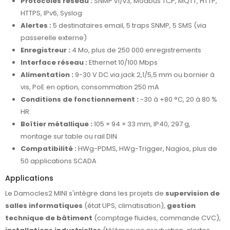
Protocoles réseau :
SNMP v1/v3, Modbus TCP, MQTT, HTTP,
HTTPS, IPv6, Syslog
Alertes :
5 destinataires email, 5 traps SNMP, 5 SMS (via
passerelle externe)
Enregistreur :
4 Mo, plus de 250 000 enregistrements
Interface réseau :
Ethernet 10/100 Mbps
Alimentation :
9-30 V DC via jack 2,1/5,5 mm ou bornier à
vis, PoE en option, consommation 250 mA
Conditions de fonctionnement :
-30 à +80 °C, 20 à 80 %
HR
Boîtier métallique :
105 × 94 × 33 mm, IP40, 297 g,
montage sur table ou rail DIN
Compatibilité :
HWg-PDMS, HWg-Trigger, Nagios, plus de
50 applications SCADA
Applications
Le Damocles2 MINI s'intègre dans les projets de
supervision de
salles informatiques
(état UPS, climatisation),
gestion
technique de bâtiment
(comptage fluides, commande CVC),