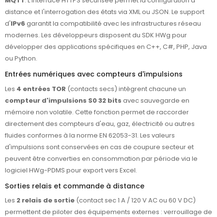
MQTT
. L'interface HTTPS sécurisée permet la configuration à
distance et l'interrogation des états via XML ou JSON. Le support
d'
IPv6
garantit la compatibilité avec les infrastructures réseau
modernes. Les développeurs disposent du SDK HWg pour
développer des applications spécifiques en C++, C#, PHP, Java
ou Python.
Entrées numériques avec compteurs d'impulsions
Les
4 entrées TOR
(contacts secs) intègrent chacune un
compteur d'impulsions S0 32 bits
avec sauvegarde en
mémoire non volatile. Cette fonction permet de raccorder
directement des compteurs d'eau, gaz, électricité ou autres
fluides conformes à la norme EN 62053-31. Les valeurs
d'impulsions sont conservées en cas de coupure secteur et
peuvent être converties en consommation par période via le
logiciel HWg-PDMS pour export vers Excel.
Sorties relais et commande à distance
Les
2 relais de sortie
(contact sec 1 A / 120 V AC ou 60 V DC)
permettent de piloter des équipements externes : verrouillage de