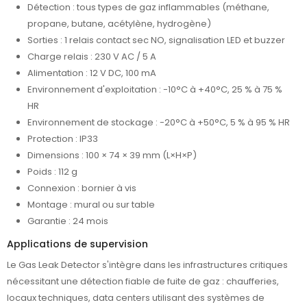
Détection : tous types de gaz inflammables (méthane,
propane, butane, acétylène, hydrogène)
Sorties : 1 relais contact sec NO, signalisation LED et buzzer
Charge relais : 230 V AC / 5 A
Alimentation : 12 V DC, 100 mA
Environnement d'exploitation : -10°C à +40°C, 25 % à 75 %
HR
Environnement de stockage : -20°C à +50°C, 5 % à 95 % HR
Protection : IP33
Dimensions : 100 × 74 × 39 mm (L×H×P)
Poids : 112 g
Connexion : bornier à vis
Montage : mural ou sur table
Garantie : 24 mois
Applications de supervision
Le Gas Leak Detector s'intègre dans les infrastructures critiques
nécessitant une détection fiable de fuite de gaz : chaufferies,
locaux techniques, data centers utilisant des systèmes de