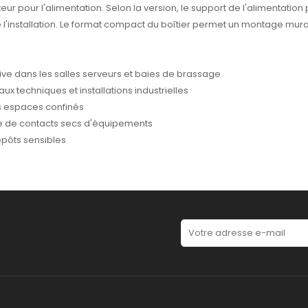
teur pour l'alimentation. Selon la version, le support de l'alimentatio
 l'installation. Le format compact du boîtier permet un montage mural o
tive dans les salles serveurs et baies de brassage
x techniques et installations industrielles
es espaces confinés
ce de contacts secs d'équipements
epôts sensibles