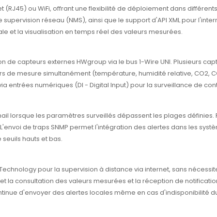
t (RJ45) ou WiFi, offrant une flexibilité de déploiement dans différen
 supervision réseau (NMS), ainsi que le support d'API XML pour l'inte
e et la visualisation en temps réel des valeurs mesurées.
ion de capteurs externes HWgroup via le bus 1-Wire UNI. Plusieurs cap
urs de mesure simultanément (température, humidité relative, CO2, C
 entrées numériques (DI - Digital Input) pour la surveillance de cont
l lorsque les paramètres surveillés dépassent les plages définies. P
'envoi de traps SNMP permet l'intégration des alertes dans les systè
 seuils hauts et bas.
Technology pour la supervision à distance via internet, sans nécessi
 la consultation des valeurs mesurées et la réception de notificati
ntinue d'envoyer des alertes locales même en cas d'indisponibilité du