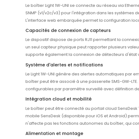
Le boîtier Light 1W-UNI se connecte au réseau via Etherne
SNMP (v1/v2c/v3) pour l'intégration dans les systèmes de
L'interface web embarquée permet la configuration local
Capacités de connexion de capteurs
Le dispositif dispose de ports RJ11 permettant la connex
un seul capteur physique peut rapporter plusieurs vale
supporte également la connexion de détecteurs d'état via
Système d'alertes et notifications
Le Light 1W-UNI génère des alertes automatiques par emai
boîtier peut être associé à une passerelle SMS-GW-LTE. L
configurables par paramètre surveillé avec définition de
Intégration cloud et mobilité
Le boîtier peut être connecté au portail cloud SensDesk 
mobile SensDesk (disponible pour iOS et Android) permet
n'affecte pas les fonctions autonomes du boîtier, qui co
Alimentation et montage