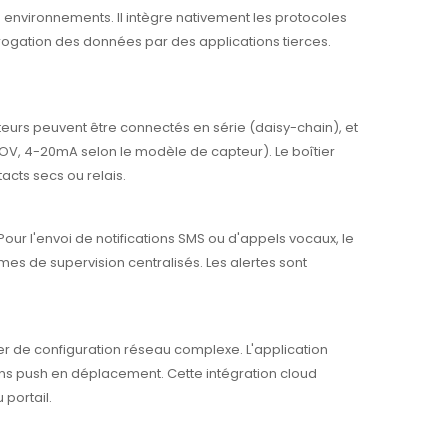
ts environnements. Il intègre nativement les protocoles
rrogation des données par des applications tierces.
teurs peuvent être connectés en série (daisy-chain), et
OV, 4-20mA selon le modèle de capteur). Le boîtier
acts secs ou relais.
our l'envoi de notifications SMS ou d'appels vocaux, le
mes de supervision centralisés. Les alertes sont
ter de configuration réseau complexe. L'application
ons push en déplacement. Cette intégration cloud
 portail.