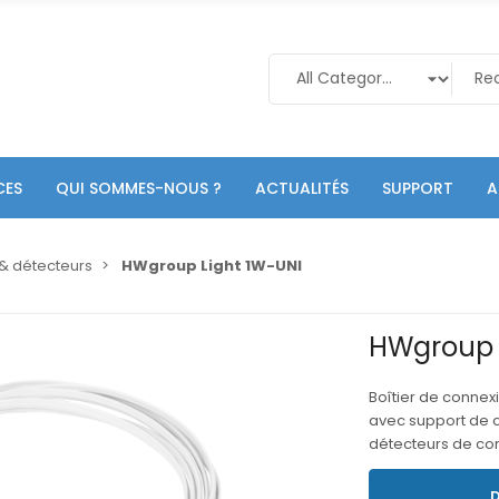
CES
QUI SOMMES-NOUS ?
ACTUALITÉS
SUPPORT
A
& détecteurs
HWgroup Light 1W-UNI
HWgroup 
Boîtier de connex
avec support de c
détecteurs de con
D