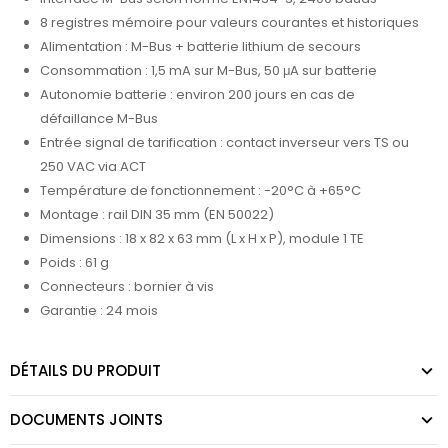
8 registres mémoire pour valeurs courantes et historiques
Alimentation : M-Bus + batterie lithium de secours
Consommation : 1,5 mA sur M-Bus, 50 μA sur batterie
Autonomie batterie : environ 200 jours en cas de
défaillance M-Bus
Entrée signal de tarification : contact inverseur vers TS ou
250 VAC via ACT
Température de fonctionnement : -20°C à +65°C
Montage : rail DIN 35 mm (EN 50022)
Dimensions : 18 x 82 x 63 mm (L x H x P), module 1 TE
Poids : 61 g
Connecteurs : bornier à vis
Garantie : 24 mois
DÉTAILS DU PRODUIT
DOCUMENTS JOINTS