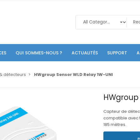
CES
QUI SOMMES-NOUS ?
ACTUALITÉS
SUPPORT
A
& détecteurs
HWgroup Sensor WLD Relay 1W-UNI
HWgroup 
Capteur de détecti
compatible avec t
185 mètres.
D