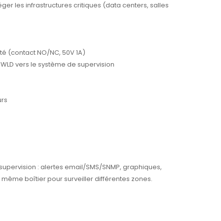
r les infrastructures critiques (data centers, salles
ecté (contact NO/NC, 50V 1A)
e WLD vers le système de supervision
urs
 supervision : alertes email/SMS/SNMP, graphiques,
 même boîtier pour surveiller différentes zones.