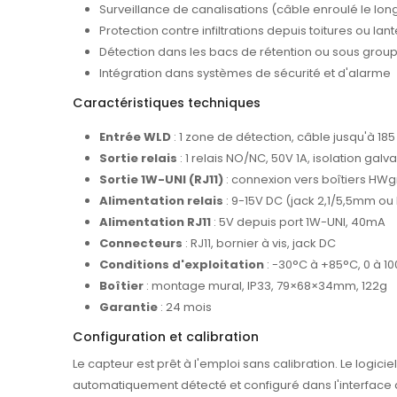
Surveillance de canalisations (câble enroulé le lon
Protection contre infiltrations depuis toitures ou la
Détection dans les bacs de rétention ou sous group
Intégration dans systèmes de sécurité et d'alarme
Caractéristiques techniques
Entrée WLD
: 1 zone de détection, câble jusqu'à 18
Sortie relais
: 1 relais NO/NC, 50V 1A, isolation galv
Sortie 1W-UNI (RJ11)
: connexion vers boîtiers HW
Alimentation relais
: 9-15V DC (jack 2,1/5,5mm ou
Alimentation RJ11
: 5V depuis port 1W-UNI, 40mA
Connecteurs
: RJ11, bornier à vis, jack DC
Conditions d'exploitation
: -30°C à +85°C, 0 à 1
Boîtier
: montage mural, IP33, 79×68×34mm, 122g
Garantie
: 24 mois
Configuration et calibration
Le capteur est prêt à l'emploi sans calibration. Le logicie
automatiquement détecté et configuré dans l'interface d