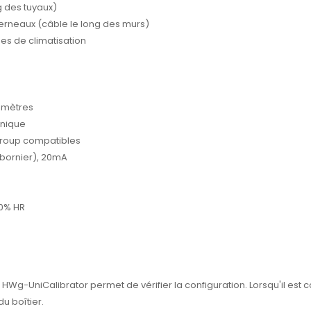
g des tuyaux)
nterneaux (câble le long des murs)
es de climatisation
5 mètres
anique
group compatibles
 bornier), 20mA
00% HR
l HWg-UniCalibrator permet de vérifier la configuration. Lorsqu'il est c
u boîtier.