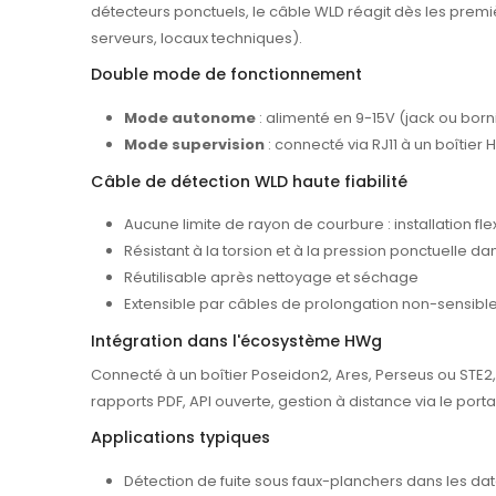
détecteurs ponctuels, le câble WLD réagit dès les premiè
serveurs, locaux techniques).
Double mode de fonctionnement
Mode autonome
: alimenté en 9-15V (jack ou born
Mode supervision
: connecté via RJ11 à un boîtier
Câble de détection WLD haute fiabilité
Aucune limite de rayon de courbure : installation fl
Résistant à la torsion et à la pression ponctuelle d
Réutilisable après nettoyage et séchage
Extensible par câbles de prolongation non-sensibl
Intégration dans l'écosystème HWg
Connecté à un boîtier Poseidon2, Ares, Perseus ou STE2,
rapports PDF, API ouverte, gestion à distance via le por
Applications typiques
Détection de fuite sous faux-planchers dans les da