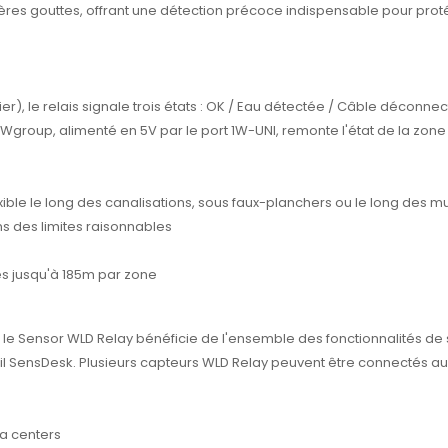
res gouttes, offrant une détection précoce indispensable pour protége
ier), le relais signale trois états : OK / Eau détectée / Câble déconn
 HWgroup, alimenté en 5V par le port 1W-UNI, remonte l'état de la zon
exible le long des canalisations, sous faux-planchers ou le long des m
ans des limites raisonnables
es jusqu'à 185m par zone
 le Sensor WLD Relay bénéficie de l'ensemble des fonctionnalités de
tail SensDesk. Plusieurs capteurs WLD Relay peuvent être connectés au
ta centers