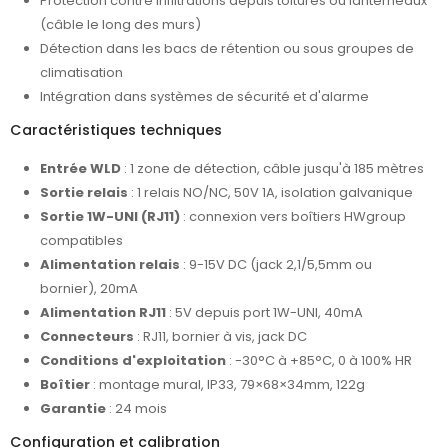
Protection contre infiltrations depuis toitures ou lanterneaux
(câble le long des murs)
Détection dans les bacs de rétention ou sous groupes de
climatisation
Intégration dans systèmes de sécurité et d'alarme
Caractéristiques techniques
Entrée WLD
: 1 zone de détection, câble jusqu'à 185 mètres
Sortie relais
: 1 relais NO/NC, 50V 1A, isolation galvanique
Sortie 1W-UNI (RJ11)
: connexion vers boîtiers HWgroup
compatibles
Alimentation relais
: 9-15V DC (jack 2,1/5,5mm ou
bornier), 20mA
Alimentation RJ11
: 5V depuis port 1W-UNI, 40mA
Connecteurs
: RJ11, bornier à vis, jack DC
Conditions d'exploitation
: -30°C à +85°C, 0 à 100% HR
Boîtier
: montage mural, IP33, 79×68×34mm, 122g
Garantie
: 24 mois
Configuration et calibration