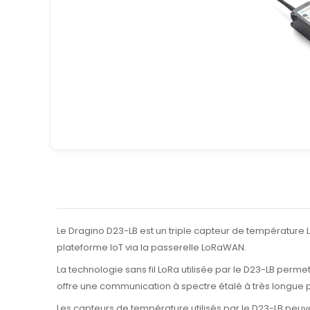
Le Dragino D23-LB est un triple capteur de température L
plateforme IoT via la passerelle LoRaWAN.
La technologie sans fil LoRa utilisée par le D23-LB per
offre une communication à spectre étalé à très longue 
Les capteurs de température utilisés par le D23-LB peu