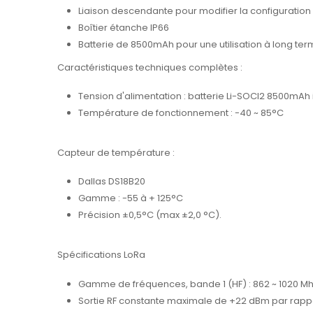
Liaison descendante pour modifier la configuration
Boîtier étanche IP66
Batterie de 8500mAh pour une utilisation à long te
Caractéristiques techniques complètes :
Tension d'alimentation : batterie Li-SOCI2 8500mAh i
Température de fonctionnement : -40 ~ 85°C
Capteur de température :
Dallas DS18B20
Gamme : -55 à + 125°C
Précision ±0,5°C (max ±2,0 °C).
Spécifications LoRa
Gamme de fréquences, bande 1 (HF) : 862 ~ 1020 M
Sortie RF constante maximale de +22 dBm par rapport