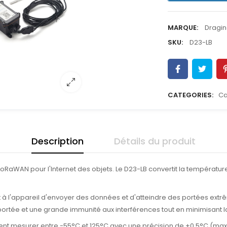
MARQUE:
Dragi
SKU:
D23-LB
CATEGORIES:
Ca
Description
Détails du produit
oRaWAN pour l'Internet des objets. Le D23-LB convertit la températur
met à l'appareil d'envoyer des données et d'atteindre des portées ext
portée et une grande immunité aux interférences tout en minimisant
vent mesurer entre -55°C et 125°C avec une précision de ±0,5°C (max