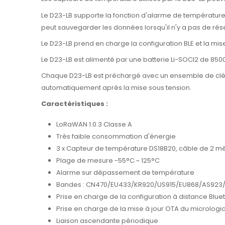
Le D23-LB supporte la fonction d'alarme de température, l
peut sauvegarder les données lorsqu'il n'y a pas de rése
Le D23-LB prend en charge la configuration BLE et la mise à j
Le D23-LB est alimenté par une batterie Li-SOCI2 de 8500m
Chaque D23-LB est préchargé avec un ensemble de clés 
automatiquement après la mise sous tension.
Caractéristiques :
LoRaWAN 1.0.3 Classe A
Très faible consommation d'énergie
3 x Capteur de température DS18B20, câble de 2 m
Plage de mesure -55°C ~ 125°C
Alarme sur dépassement de température
Bandes : CN470/EU433/KR920/US915/EU868/AS923/
Prise en charge de la configuration à distance Blue
Prise en charge de la mise à jour OTA du micrologicie
Liaison ascendante périodique