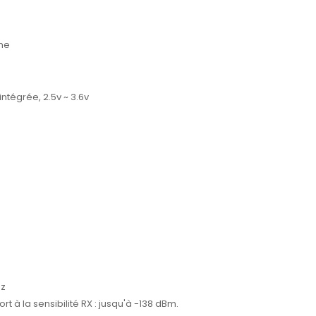
rme
ntégrée, 2.5v ~ 3.6v
hz
 à la sensibilité RX : jusqu'à -138 dBm.