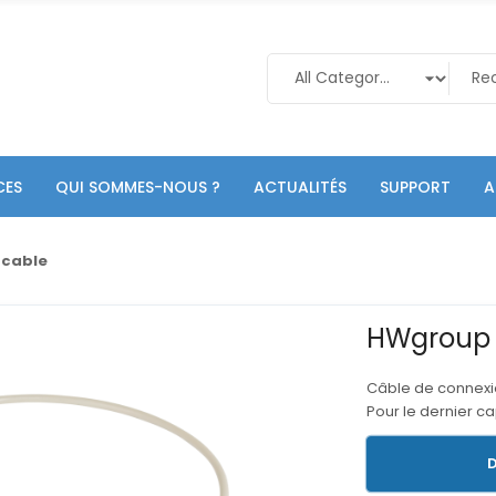
CES
QUI SOMMES-NOUS ?
ACTUALITÉS
SUPPORT
A
 cable
HWgroup 
Câble de connexi
Pour le dernier c
D