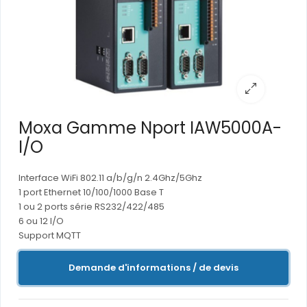
Moxa Gamme Nport IAW5000A-
I/O
Interface WiFi 802.11 a/b/g/n 2.4Ghz/5Ghz
1 port Ethernet 10/100/1000 Base T
1 ou 2 ports série RS232/422/485
6 ou 12 I/O
Support MQTT
Demande d'informations / de devis