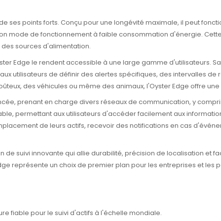
e de ses points forts. Conçu pour une longévité maximale, il peut fo
on mode de fonctionnement à faible consommation d'énergie. Cette c
à des sources d'alimentation.
e l'Oyster Edge le rendent accessible à une large gamme d'utilisateurs. 
x utilisateurs de définir des alertes spécifiques, des intervalles de
oûteux, des véhicules ou même des animaux, l'Oyster Edge offre une s
ancée, prenant en charge divers réseaux de communication, y compris l
le, permettant aux utilisateurs d'accéder facilement aux informations
l'emplacement de leurs actifs, recevoir des notifications en cas d'évé
de suivi innovante qui allie durabilité, précision de localisation et fac
Edge représente un choix de premier plan pour les entreprises et les p
e fiable pour le suivi d'actifs à l'échelle mondiale​​.