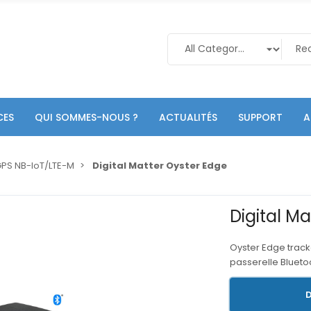
CES
QUI SOMMES-NOUS ?
ACTUALITÉS
SUPPORT
A
GPS NB-IoT/LTE-M
Digital Matter Oyster Edge
Digital M
Oyster Edge tracke
passerelle Blueto
D