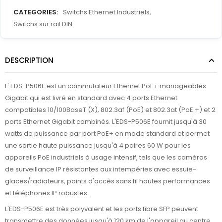
CATEGORIES:
Switchs Ethernet Industriels
,
Switchs sur rail DIN
DESCRIPTION
L' EDS-P506E est un commutateur Ethernet PoE+ manageables
Gigabit qui est livré en standard avec 4 ports Ethernet
compatibles 10/100BaseT (X), 802.3af (PoE) et 802.3at (PoE +) et 2
ports Ethernet Gigabit combinés. L'EDS-P506E fournit jusqu'à 30
watts de puissance par port PoE+ en mode standard et permet
une sortie haute puissance jusqu'à 4 paires 60 W pour les
appareils PoE industriels à usage intensif, tels que les caméras
de surveillance IP résistantes aux intempéries avec essuie-
glaces/radiateurs, points d'accès sans fil hautes performances
et téléphones IP robustes.
L'EDS-P506E est très polyvalent et les ports fibre SFP peuvent
transmettre des données jusqu'à 120 km de l'appareil au centre