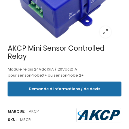
AKCP Mini Sensor Controlled
Relay
Module relais 24Vdc@1A /120Vac@1A
pour sensorProbeX+ ou sensorProbe 2+
Demande d'informations / de devis
MARQUE:
AKCP
SKU:
MSCR