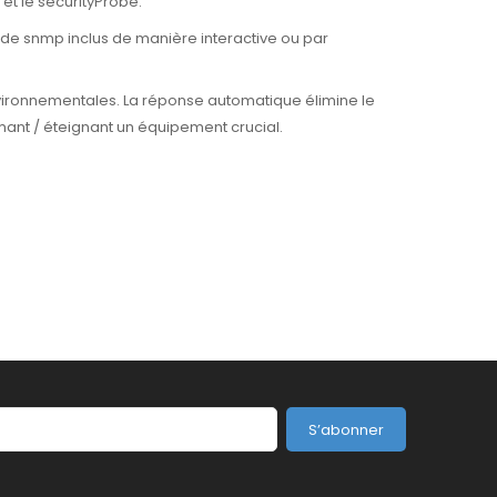
et le securityProbe.
ande snmp inclus de manière interactive ou par
nvironnementales. La réponse automatique élimine le
mant / éteignant un équipement crucial.
S’abonner