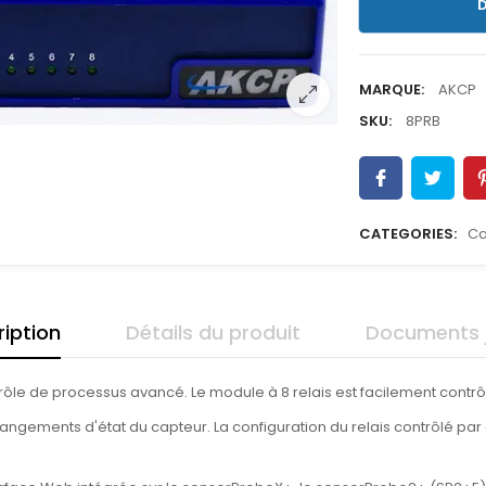
D
MARQUE:
AKCP
SKU:
8PRB
CATEGORIES:
Ca
iption
Détails du produit
Documents j
rôle de processus avancé. Le module à 8 relais est facilement contr
angements d'état du capteur. La configuration du relais contrôlé par 
.