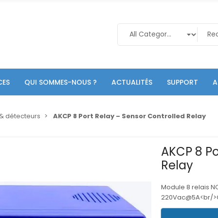
CES
QUI SOMMES-NOUS ?
ACTUALITÉS
SUPPORT
A
& détecteurs
AKCP 8 Port Relay – Sensor Controlled Relay
AKCP 8 Po
Relay
Module 8 relais 
220Vac@5A<br/>Co