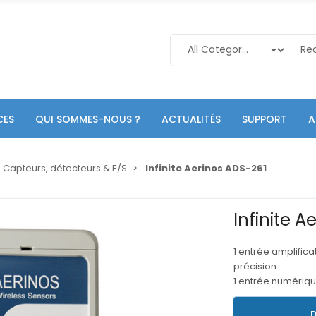
CES
QUI SOMMES-NOUS ?
ACTUALITÉS
SUPPORT
A
Capteurs, détecteurs & E/S
Infinite Aerinos ADS-261
Infinite A
1 entrée amplific
précision
1 entrée numériq
D