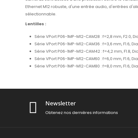
Ethernet M12 robuste, d'une entrée audio, d'entrées d'al
sélectionnable.
Lentilles :
Série VPort P06-1MP-M12-CAM28 : f=2,8 mm, F2.0, Diag
Série VPort P06-1MP-M12-CAM36 : f=3,6 mm, F1.6, Diag
Série VPort P06-1MP-M12-CAM42 : f=4,2 mm, F1.8, Dia
Série VPort P06-1MP-M12-CAM60 : f=6,0 mm, F1.6, Diag
Série VPort P06-1MP-M12-CAM80 : f=8,0 mm, F1.6, Diag
Newsletter
Obtenez nos dernières informations