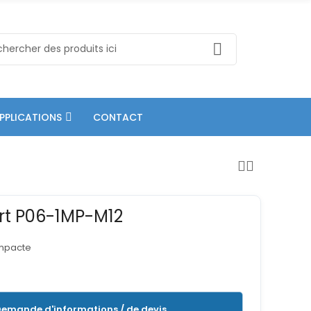
PPLICATIONS
CONTACT
rt P06-1MP-M12
mpacte
emande d'informations / de devis