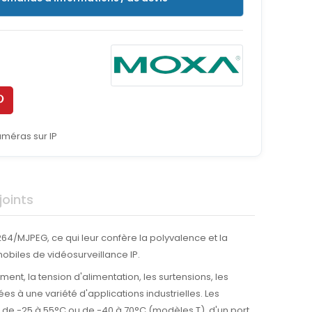
méras sur IP
oints
64/MJPEG, ce qui leur confère la polyvalence et la
obiles de vidéosurveillance IP.
nt, la tension d'alimentation, les surtensions, les
es à une variété d'applications industrielles. Les
de -25 à 55°C ou de -40 à 70°C (modèles T), d'un port