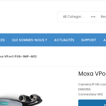
CES
QUI SOMMES-NOUS ?
ACTUALITÉS
SUPPORT
A
xa VPort P06-1MP-M12
Moxa VPo
Caméra IP HD co
EN50155
Connecteur M12
D