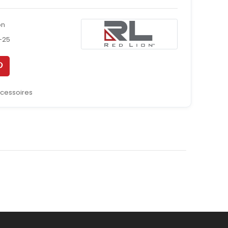
on
-25
cessoires