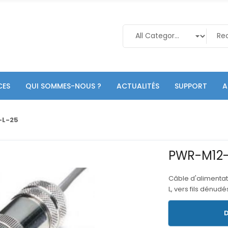
CES
QUI SOMMES-NOUS ?
ACTUALITÉS
SUPPORT
A
-L-25
PWR-M12-
Câble d'alimenta
L, vers fils dénud
D