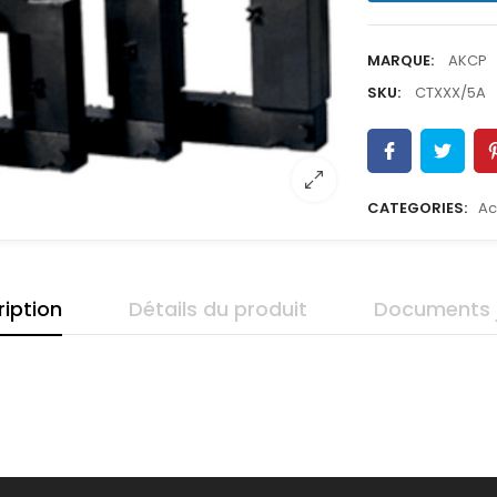
MARQUE:
AKCP
SKU:
CTXXX/5A
CATEGORIES:
Ac
iption
Détails du produit
Documents j