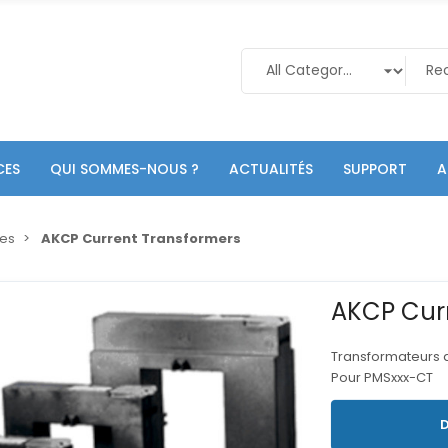
CES
QUI SOMMES-NOUS ?
ACTUALITÉS
SUPPORT
A
res
AKCP Current Transformers
AKCP Cur
Transformateurs d
Pour PMSxxx-CT
D