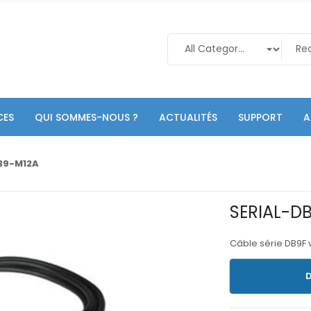
CES
QUI SOMMES-NOUS ?
ACTUALITÉS
SUPPORT
A
B9-M12A
SERIAL-D
Câble série DB9F 
D