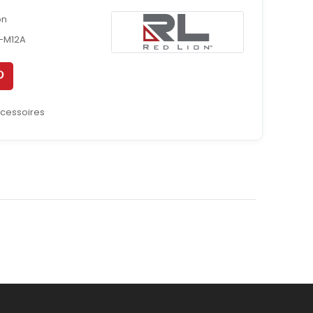
on
9-M12A
cessoires